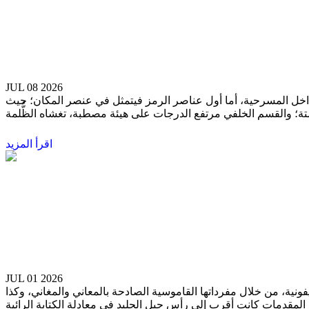
"يُحيي ويُميت" لنجيب محفوظ
حسن الحضري
JUL 08 2026
لى ملامحها في عدة سياقات داخل المسرحية، أما أول عناصر الرمز فيتمثل في عنصر المكان؛ حيث
اقرأ المزيد
مفردات صادحة بالمعاني والمَغَاني
د. عمر عبدالعزيز
JUL 01 2026
يفونية، من خلال مفرداتها القاموسية الصادحة بالمعاني والمغاني، وكذا