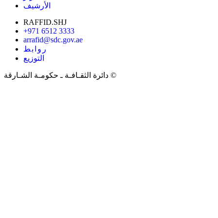
الأرشيف
RAFFID.SHJ
+971 6512 3333
arrafid@sdc.gov.ae
روابط
التوزيع
دائرة الثقـافـة ـ حكومـة الشـارقة ©