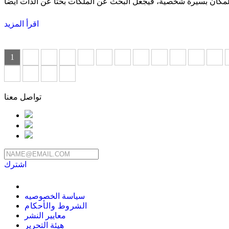
اقرأ المزيد
1
2
3
4
5
6
7
8
9
10
11
12
42
43
44
45
تواصل معنا
اشترك
سياسة الخصوصيه
الشروط والأحكام
معايير النشر
هيئة التحرير