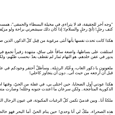
"وجه آخر للحقيقة، قد لا يتراءى في مخيلة البسطاء والحمقى"، همست ب
كتف رجلٍ! (أيّ رجلٍ والسلام)؛ إذا كان ذلك سيشعرني براحة ولو مزيّف
هكذا كانت تحدث نفسها بأنها أنثى مرغوبة من قِبل كلّ الذكور، الذين ص
استلقت على بساطها، واضعة ساقاً على ساق، متنهدة زفيراً تجمع في ص
يدور في عفن خلدهم، هو التهام ثمار لم تقطف بعدُ -بحسب ظنّهم- ولكن
ملعونون يا ذكور الغاب، وعُبّاد الرذيلة.. وسأظلّ أحتقر وجودكم في
قبل أن أرجعه من حيث أتى.. دون أن يتجاوز كاحلي!
هكذا عودني أول الضحايا، حين اختلى بي، في غفلة من الحيّ، وقتها است
الذكورية المتأججة.. ولكن سرعان ما اعتدت جنونه وخلله! وصارت مت
ملكةٌ أنا.. وبين قدميّ تكمن كلّ الرغبات المكبوتة، في عيون الرجال ا
هذه الصحراء، ملكٌ لي أنا وحدي! حين ينام الحيّ. أما البحر فهو خا