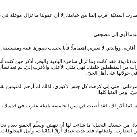
 صارت المدنيّة أقرب إلينا من خيامنا. إلا أن عقولنا ما تزال موغلة في
ي عندما آوي إلى مضجعي.
حد أقاربه، ووالدتي لا تعيرني اهتماماً؛ فأنا بحسب تصورها غبية ومتسلطة.
راث (نادية)، فقد كانت وما تزال ساحرة البادية والبحر. أذكر حين كنت 
من المتطفلين خلفنا.. فهي مثلي الأعلى، والأقرب إليّ. لم تعد تسأل عن
ي جولاتها على أهل الحيّ.
صرفاتي، حتى إني كرهت كل جنس ذكوري، لذلك لم أرحم المتيمين بقدم
ّ.. ومن الدنيا كلها!
ة، كما قُدّر لك، فقد أصبت في سن الخامسة بلدغة عقرب في قدميك، وح
 من جسدك النحيل، ما شاءت لها أن تنهش. وسلّم الجميع بعدم نجاتك هذ
 العقارب، ولدغاتها، فقد غدت عندك أرقّ الكائنات، وأنبل المخلوقات.. 