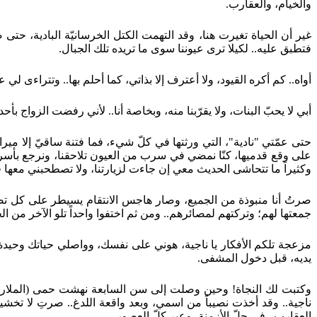
والخيام، والعقارب.
غير أن الحياة تغيرت هنا، وقد التهمت الكتل الخرسانيّة البادية، حتى
فتطبق عليه.. لكيلا ترى عيوننا سوى ما تريده تلك الجبال.
أواه.. كم أكره القيود، ولا أعترف إلا بذاتي، كما أحلم بها.. وتتراءى ل
أبي لا يحبّ البنات، ولا يقرّبنا منه، وبخاصة أنا.. لأني رفضت الزواج بأ
حتى عمّتي "نادية"، التي ورثتها في كلّ شيء، فما فتنة ساقيّ إلا مي
على وقع قدميها، كنّا نمضي في سرب من العيون تلاحقنا، ونرجع بأسراب 
وكثيراً ما تتحاشى الحديث معي إن جاءت لزيارتنا، ولا تصطحبني معها ف
صرتُ أنا منبوذة من الجميع، وصار هاجس الانتقام يسيطر على كل ت
جمعتها لهم؛ وتركتهم لمصائرهم.. ومن ثم اختفوا واحداً تلو الآخر من الحي
مزعجة تلكم الأفكار يا ناجية، هوني على نفسك، وواصلي حياتك وحيد
يديه، قبل دخول المشفى.
وكتبت لك النجاة! وحين وصلت إلى سن السابعة نهشت حمى (الملاريا)،
ناجية.. وقد أخذت نصيباً من اسمي، وبعد واقعة اللدغ.. صرتِ لا تخشين
العقارب.. في جلّ الأزمنة، وعبر كلّ العصور.