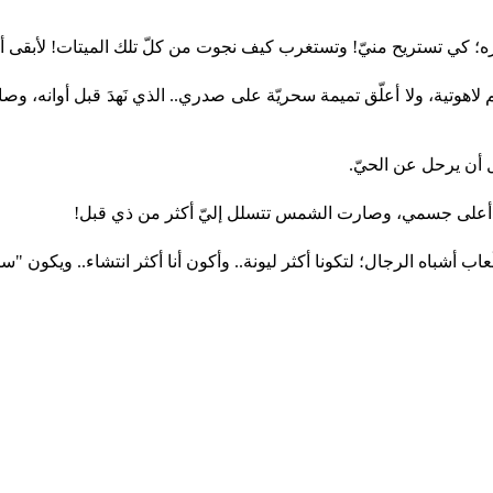
ره؛ كي تستريح منيّ! وتستغرب كيف نجوت من كلّ تلك الميتات! لأبقى أن
اهوتية، ولا أعلّق تميمة سحريّة على صدري.. الذي نَهدَ قبل أوانه، و
ل أن يرحل عن الحيّ.
عن أعلى جسمي، وصارت الشمس تتسلل إليّ أكثر من ذي قبل!
ُعاب أشباه الرجال؛ لتكونا أكثر ليونة.. وأكون أنا أكثر انتشاء.. ويكون "س