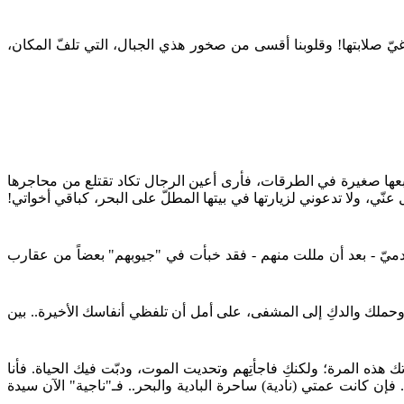
 غيّ صلابتها! وقلوبنا أقسى من صخور هذي الجبال، التي تلفّ المكان،
أتبعها صغيرة في الطرقات، فأرى أعين الرجال تكاد تقتلع من محاجرها
ّي، ولا تدعوني لزيارتها في بيتها المطلّ على البحر، كباقي أخواتي!
يّ - بعد أن مللت منهم - فقد خبأت في "جيوبهم" بعضاً من عقارب
ملك والدكِ إلى المشفى، على أمل أن تلفظي أنفاسك الأخيرة.. بين
ه المرة؛ ولكنكِ فاجأتِهم وتحديت الموت، ودبّت فيك الحياة. فأنا
فإن كانت عمتي (نادية) ساحرة البادية والبحر.. فـ"ناجية" الآن سيدة