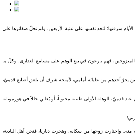
أيام سرقتها؛ لتجد نفسها على عتبة الأربعين، ولم تحلّ ضفائرها على
 المتزوجين، فهم بارعون في بيع الوهم على مسامع العذارى، وكلّ ما
ين يخرّ أحدهم من عليائه أمامي، لأمنحه شرف أن يلعق أصابع قدميّ،
قدميّ، للوهلة الأولى ظننته مجنوناً، أو يُعاني خللاً في هورموناته
رتي!
 منه.. واختارت زوجها من سكانه، وهجرت ديارنا، فنحن أهل البادية،