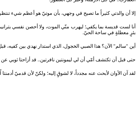
إلا أن والدتي كثيراً ما تصيح في وجهي، بأن موتيّ هو أعظم شيء تنتظ
أنا لست قديسة بما يكفي؛ ليهرب منّي الموت، ولا أحصن نفسي بترانيم ل
بئرٍ معطلةٍ في ساحة الحيّ.
أين "سالم" الآن؟ هذا الصبي الخجول، الذي استدار نهدي بين كفيه، قب
حتى قبل أن تكتشف أمّي أن لي ليمونتين نافرتين.. قد أزاحتا ثوبي 
لقد آن الأوان لأبحث عنه مجدداً، لا لشوقٍ إليه؛ ولكنّ لأن قدميّ أدمنتا ل