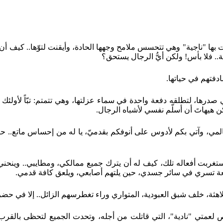
ها "ناجية" وهي تتحسس ملامح وجهها الحادة، وأيقنت لتوّها.. كيف أن ال
ة.. فلا بأس! ولكن أيُّ الرجال يستحق؟
ادفتهم في حياتها.
درها، لتطلقه دفعة واحدة في سماء عزلتها، وهي تتمتم: تبّاً لأولئك
 هيهاتَ أن أسلّم نفسي لأشباه الرجال.
 عالمي، وآتي بكم لأدوس على أنوفكم بقدميّ، يا له من إحساس ماتع.. ح
غربت أفعاله تلك، كيف له أن يترك جميع ممالكي، ومطايبي.. وينحني عند 
عة تسري في سائر جسدي، حين يلتهم أصابعي، ويلعق كافة قدمي.
للاهثة، خلف شبق العبودية، المتواري وراء تغطرسهم الزائل.. إلا في حض
لص لعمتي "نادية"، التي قاتلت من أجله، وتحدت الجميع لتحظى بالقرب