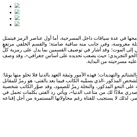
رقة إلى الحكمة، التي تتجلى ملامحها في عدة سياقات داخل المسرحية، أما أول عناصر الرمز فيتمثل
ة مغروسة، وفي جانب منه ساقية صامتة؛ والقسم الخلفي مرتفع
لفي إلى الموت؛ وقد أشار في توصيف القسمين بما يدل على رمزية كلٍّ
ا يناسب الجو التجريدي؛ حيث يصعب تحديده على أساس جغرافي»، وقد وصف
عليه مسرحيته من البداية.
م والتهديدات؛ فهذه الأمور وثيقة العهد بالدنيا فلا تخلو منها يومًا؛
شخص المذكور -الذي يسمِّيه الكاتب فيما بعد بالفتى- هو رمزٌ للمقاتل
 رمزياته على النحو المذكور، والنخلة رمزٌ للصمود، وقد صوَّر الكاتب شخصية
بصدري ملاذًا لك من متاعب الدنيا»، ويأتي رد الفتى بكلمات تحمل في
صر، لذلك لا يستجيب للفتاة رغم محاولاتها المستمرة من أجل إقناعه