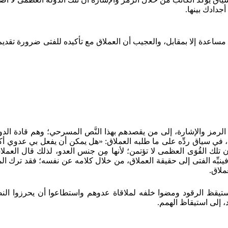
جدادك بينها.
ِم مساعدة إلا بمقابل، والعجيب أن العملاق مع تأكيده للفتى ضرورة تقدي
الرمز والإشارة، إلى من يقصدهم بهذا النَّص المسرحي؛ وهم قادة الدو
 في سياق ردِّه على ما طلبه العملاق: «هل يمكن أن يفعل بي عدوي أكثر
 تلك القُوَى العظمى لا تؤتمن؛ لأنها مِن جنس العدو، لذلك قال العملاق
ِّه الفتى إلى حقيقة العملاق، من خلال كلامه عن نفسه؛ فقد ترك الملجأ و
ملاق.
تيقظ الرقود ومضوا خلفه لملاقاة عدوهم واستطاعوا أن يحرزوا النصر
، إلى استيقاظ الهمم.