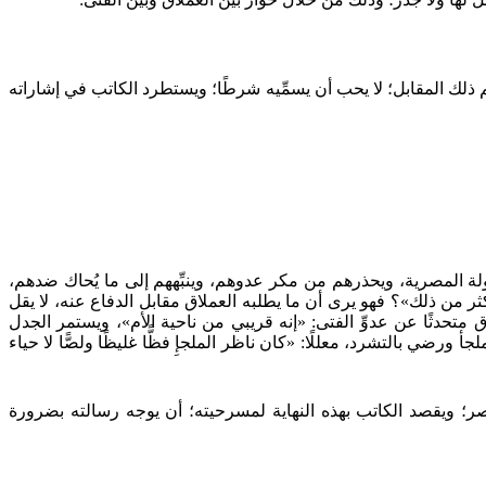
م ذلك المقابل؛ لا يحب أن يسمِّيه شرطًا؛ ويستطرد الكاتب في إشاراته
لة المصرية، ويحذرهم من مكر عدوهم، وينبِّههم إلى ما يُحاك ضدهم،
 من ذلك»؟ فهو يرى أن ما يطلبه العملاق مقابل الدفاع عنه، لا يقل
 متحدثًا عن عدوِّ الفتى: «إنه قريبي من ناحية الأم»، ويستمر الجدل
رضي بالتشرد، معللًا: «كان ناظر الملجإِ فظًّا غليظًا ولصًّا لا حياء
؛ ويقصد الكاتب بهذه النهاية لمسرحيته؛ أن يوجه رسالته بضرورة