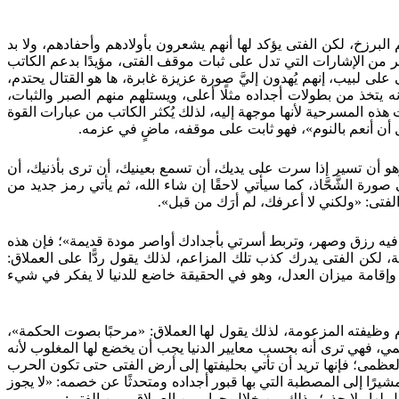
 البرزخ، لكن الفتى يؤكد لها أنهم يشعرون بأولادهم وأحفادهم، ولا بد
كثير من الإشارات التي تدل على ثبات موقف الفتى، مؤيدًا بدعم الكاتب
على لبيب، إنهم يُهدون إليَّ صورة عزيزة غابرة، ها هو القتال يحتدم،
يتخذ من بطولات أجداده مثلًا أعلى، ويستلهم منهم الصبر والثبات،
ه المسرحية لأنها موجهة إليه، لذلك يُكثر الكاتب من عبارات القوة
 أن أنعم بالنوم»، فهو ثابت على موقفه، ماضٍ في عزمه.
وهو أن تسير إذا سرت على يديك، أن تسمع بعينيك، أن ترى بأذنيك، أن
رة الشَّحَّاذ، كما سيأتي لاحقًا إن شاء الله، ثم يأتي رمز جديد من
لفتى: «ولكني لا أعرفك، لم أرَك من قبل».
 لي فيه رزق وصهر، وتربط أسرتي بأجدادك أواصر مودة قديمة»؛ فإن هذه
ة، لكن الفتى يدرك كذب تلك المزاعم، لذلك يقول ردًّا على العملاق:
إقامة ميزان العدل، وهو في الحقيقة خاضع للدنيا لا يفكر في شيء
 وظيفته المزعومة، لذلك يقول لها العملاق: «مرحبًا بصوت الحكمة»،
لمي، فهي ترى أنه بحسب معايير الدنيا يجب أن يخضع لها المغلوب لأنه
ظمى؛ فإنها تريد أن تأتي بحليفتها إلى أرض الفتى حتى تكون الحرب
رًا إلى المصطبة التي بها قبور أجداده ومتحدثًا عن خصمه: «لا يجوز
ل لها ولا جذر؛ وذلك من خلال حوار بين العملاق وبين الفتى: