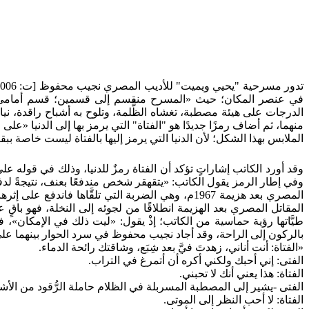
في عنصر المكان؛ حيث «المسرح منقسم إلى قسمين؛ قسم أمامي و
الدرجات على هيئة مصطبة، تغشاه الظُّلمة، وتلوح به أشباح راقدة، ني
منهما، ثم أضاف رمزًا جديدًا هو "الفتاة" التي يرمز بها إلى الدنيا 
الملابس بهذا الشكل؛ لأن الدنيا التي يرمز إليها بالفتاة ليست خاصة ب
وقد أورد الكاتب إشاراتٍ تؤكد أن الفتاة رمزٌ للدنيا، وذلك في قوله عل
وفي إطار الرمز يقول الكاتب: «يتقهقر شخص مندفعًا بعنف، نتيجةً لدفعة
المصري بعد هزيمة 1967م، وهي الضربة التي تلقَّا
المقاتل المصري بعد الهزيمة انطلاقًا من لجوئه إلى النخلة، فهو باق
طيَّاتها رؤية حماسية من الكاتب؛ إذْ يقول: «ليت ذلك في الإمكان»،
بالركون إلى الراحة، وقد أجاد نجيب محفوظ في سرد الحوار بينهما على 
«الفتاة: أنت أناني، زهدتَ فيَّ بعد شِبَع، وشاقتك رائحة الدماء.
الفتى: إني أحبك ولكني أكره أن أتمرغ في التراب.
الفتاة: هذا يعني أنك لا تحبني.
الفتى -يشير إلى المصطبة المسربلة في الظلام حاملة الرُّقود من الأشب
الفتاة: لا أحب النظر إلى الموتى.