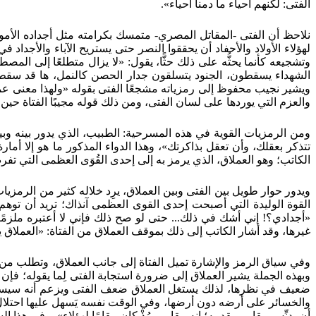
الفتى: لكنهم أحياء ما دمنا أحياء».
نلاحظ أن الفتى -المقاتل المصري- متمسك بكرامته مثل أجداده الأموات ا
لهؤلاء الأولاد والأحفاد أن يحققوا النصر حتى يستريح الآباء والأجداد
وتشجيعه كأنما يحثُّه على ذلك حثًّا، يقول: «لا يزال متطلعًا إلى الم
الشهداء يسقطون، الجنود يتسلقون جدار الحصن كالنمل، ها قد سقط ال
ويشير نجيب محفوظ إلى رمزياته مشجعًا الفتى بقوله «ولهذا معنى عمي
والعزم التي يوردها على لسان الفتى، ومن ذلك قوله مجيبًا الفتاة حي
ومن الرمزيات القوية في هذه المسرحية: الطبيب، الذي يدور بينه وبين
تتذكر بعقلك، وأن تعقل بذاكرتك»، وهذا الدواء المذكور ما هو إلا أما
الكاتب؛ وهو العملاق، الذي يرمز به إلى إحدى القُوَى العظمى التي تف
ويدور حوار طويل بين الفتى وبين العملاق، يرِد خلاله كثير من الرمزي
القوة الوليدة التي أصبحت إحدى القوى العظمى آنذاك؛ تريد أن توهم ا
«أجدادي؟! إني أشك في ذلك... حتى لو صح ذلك فإني لا أعتبره ملزم
غيرها، وقد أشار الكاتب إلى ذلك بموقف العملاق من الفتاة: «العملاق يحن
وفي سياق الرمز والإشارة تميل الفتاة إلى جانب العملاق، وتطلب من 
وبهذه الجملة يشير العملاق إلى ضرورة استجابة الفتى لِما يقوله؛ فإن
ضعيف في نظرها، لذلك يستغل العملاق ضعف الفتى ويزعم أنه سيستدرج 
والخسائر على أرضه دون أرضها، وفي الوقت نفسه يَسهل عليها احتلال أ
أن يدنِّس مقامي بقدمه؛ إنه مقامي مُذْ كان مقامًا لهؤلاء»، وفي هذا ا