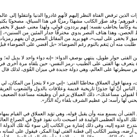
لذين ترفض الفتاة النظر إليهم لأنهم غادروا الدنيا وانتقلوا إلى عالم
 في قبورهم؛ وقد صوَّر الكاتب مشهدًا رمزيًّا في هذا السياق، مصحوبًا ب
صطبة وكأنما يخاطب نفسه: إنهم يرددون قولي، ولهذا معنى عميق لا يخفى 
حصن، وهذا هتاف النصر يدوي مخترقًا جدار المئين من السنين»، إنه 
ق لا يخفى على لبيب»، فهو يريد من المقاتل المصري أن يفهم رمزيات هذ
ن طلبت منه أن يَنعَم بالنوم رغم الضوضاء: «بل أقضي على الضوضاء قبل
 الفتى حوار طويل، ينتهي بوصفِ الدواء: «إنه دواء واحد لا بديل له؛ 
رة يتعرف بها الفتى على الطبيب -رمز النفس- حين يلقاه مرة أخرى في صو
رض سيطرتها على العالم، وهي دولة جديدة في ميزان القُوَى، لذلك قال ا
ات، ومنها قول العملاق مخاطبًا الفتى: «إني جزء لا يتجزأ من المكان،
لناس أنَّ لها جذورًا تاريخية قديمة وعلاقات بالدول والشعوب العريق
ًا لقبولي مساعدتك»، ذلك العملاق يزعم أن وظيفته مساعدة الضعيف و
ي لها رأسه: لي عظيم الشرف بلقاء ربَّة الدَّار».
الفتى أن يسمع منه وأن يقبل قوله، وهي تؤيد العملاق في القيام بمهام
 تلك الدولة العظمى الوليدة قد أصبحت ذات نفوذ قويٍّ في الصراع العا
عدوه إليه، وفي ذلك إشارة من الكاتب إلى سوء نيَّة تلك الدولة الع
رضه، ويشير الكاتب إلى فطنة الفتى لهذا المكر، فيقول على لسانه مشي
لسياق يؤكد الكاتب من خلال الرمز والإشارة أن تلك الدولة العظمى لا أص