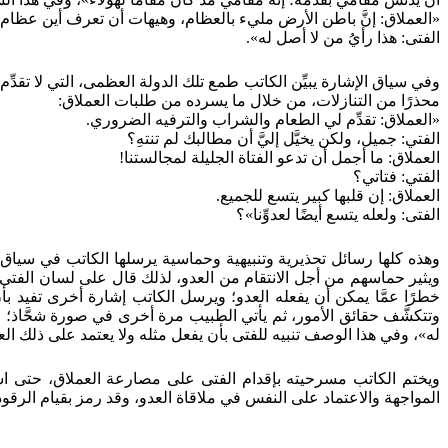
«العملاق: إنَّ باطن الأرض مليء بالعظام، وهيهات أن تعرف أين عظام أ
الفتى: هذا رأيُ من لا أصل له».
وفي سياق الإشارة يبيِّن الكاتب طمع تلك الدولة العظمى، التي لا تقدّ
محذرًا من التنازلات، من خلال ما يسرده من طلبات العملاق:
«العملاق: تقدِّم لي الطعام والشراب والترفيه الضروري.
الفتي: جميل، ولكن يخيَّل إليَّ أن مطالبك لم تنتهِ؟
العملاق: ما أجمل أن تدعو الفتاة الجليلة لمجالستنا!
الفتي: فتاتي؟
العملاق: إن قلبها كبير يتسع للجميع.
الفتى: ولعله يتسع أيضًا لعدوِّنا»؟
وهذه كلها رسائل تحذيرية وتنبيهية وحماسية يرسلها الكاتب في سياق 
ويثير حماسهم من أجل الانتقام من العدو، لذلك قال على لسان الفتى،
خطرًا عمَّا يمكن أن يفعله العدو؛ ويرسل الكاتب إشارة أخرى تفيد بأن
وتتكشَّف حقائق الأمور، ثم يأتي الطبيب مرة أخرى في صورة شحَّاذ؛ فينب
له»، وفي هذا الوصف تنبيه للفتى بأن يفعل مثله ولا يعتمد على ذلك الع
ويختم الكاتب مسرحيته بإقدام الفتى على مصارعة العملاق، حتى اس
المواجهة والاعتماد على النفس في ملاقاة العدو، وقد رمز بقيام الرقود