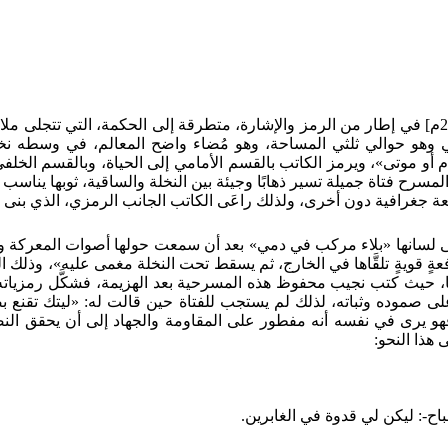
تدور مسرحية "يحيي ويميت" للأديب المصري نجيب محفوظ [ت: 2006م] في إطار من الرمز والإشارة، متط
هو حوالي ثلثي المساحة، وهو مُضاء واضح المعالم، في وسطه نخل
ام أو موتى»، ويرمز الكاتب بالقسم الأمامي إلى الحياة، وبالقسم الخ
«على المسرح فتاة جميلة تسير ذهابًا وجيئة بين النخلة والساقية، ثوبه
بقعة جغرافية دون أخرى، ولذلك راعَى الكاتب الجانب الرمزي، الذي بنى 
ى لسانها «بلاء مركب في دمي» بعد أن سمعت حولها أصوات المعركة والشتائ
ٍ قويةٍ تلقَّاها في الخارج، ثم يسقط تحت النخلة مغمى عليه»، وذلك ال
ها فاندفع على إثرها، حيث كتب نجيب محفوظ هذه المسرحية بعد الهزيمة، فشكَّل
ٍ على صموده وثباته، لذلك لم يستجب للفتاة حين قالت له: «ليتك تقنع 
 فهو يرى في نفسه أنه مفطور على المقاومة والجهاد إلى أن يحقق الن
هذا النحو:
اح-: ليكن لي قدوة في الغابرين.