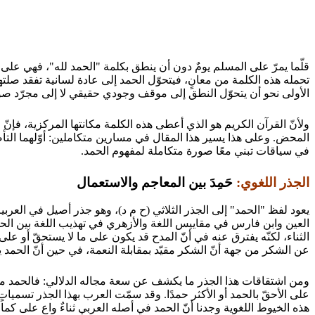
قلّما يمرّ على المسلم يومٌ دون أن ينطق بكلمة "الحمد لله"، فهي ع
تحمله هذه الكلمة من معانٍ، فيتحوّل الحمد إلى عادة لسانية تفقد صلتها 
الأولى نحو أن يتحوّل النطق إلى موقف وجودي حقيقي لا إلى مجرّد صوت
ولأنّ القرآن الكريم هو الذي أعطى هذه الكلمة مكانتها المركزية، فإنّ ا
المحض. وعلى هذا يسير هذا المقال في مسارين متكاملين: أوّلهما التأص
في سياقات تبني معًا صورة متكاملة لمفهوم الحمد.
الجذر اللغوي:
حَمِدَ بين المعاجم والاستعمال
يعود لفظ "الحمد" إلى الجذر الثلاثي (ح م د)، وهو جذر أصيل في العرب
العين وابن فارس في مقاييس اللغة والأزهري في تهذيب اللغة بين الحمد
الثناء، لكنّه يفترق عنه في أنّ المدح قد يكون على ما لا يستحقّ أو عل
عن الشكر من جهة أنّ الشكر مقيّد بمقابلة النعمة، في حين أنّ الحمد 
ومن اشتقاقات هذا الجذر ما يكشف عن سعة مجاله الدلالي: فالحمد مصدر
على الأحقّ بالحمد أو الأكثر حمدًا. وقد سمّت العرب بهذا الجذر تسميا
هذه الخيوط اللغوية وجدنا أنّ الحمد في أصله العربي ثناءٌ واعٍ على كمال