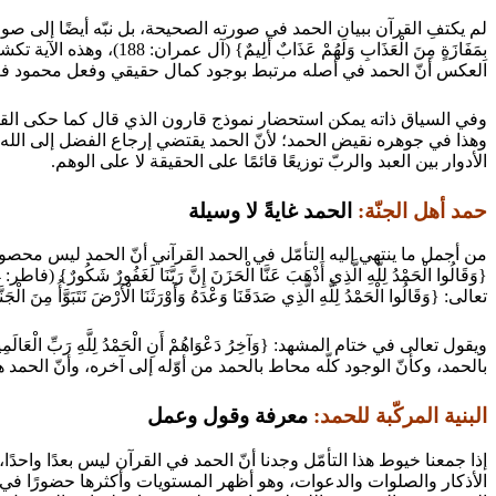
لم يكتفِ القرآن ببيان الحمد في صورته الصحيحة، بل نبّه أيضًا إلى صوره المنحرفة ليكتمل
بِمَفَازَةٍ مِنَ الْعَذ
العكس أنّ الحمد في أصله مرتبط بوجود كمال حقيقي وفعل محمود فعلًا
وهذا في جوهره نقيض الحمد؛ لأنّ الحمد يقتضي إرجاع الفضل إلى الله، 
الأدوار بين العبد والربّ توزيعًا قائمًا على الحقيقة لا على الوهم.
حمد أهل الجنّة:
الحمد غايةً لا وسيلة
من أجمل ما ينتهي إليه التأمّل في الحمد القرآني أنّ الحمد ليس محصورًا ف
تعالى: {وَقَالُوا الْحَمْدُ لِلَّهِ الَّذِي صَدَقَنَا وَعْدَهُ وَأَوْرَثَنَا الْأَرْضَ نَتَبَوَّأُ مِنَ الْجَنَّةِ حَيْثُ نَشَاءُ} (الزمر: 74)، فالحمد هنا مقترن بتحقّق الوعد الإلهي، وهو حمد
بالحمد، وكأنّ الوجود كلّه محاط بالحمد من أوّله إلى آخره، وأنّ الحمد
البنية المركّبة للحمد:
معرفة وقول وعمل
إذا جمعنا خيوط هذا التأمّل وجدنا أنّ الحمد في القرآن ليس بعدًا واحدً
الأذكار والصلوات والدعوات، وهو أظهر المستويات وأكثرها حضورًا في حي