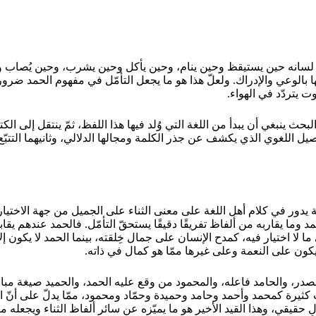
لى لسانه حين يستيقظ وحين ينام، وحين يأكل وحين يشرب، وحين يُصاب وح
بالوعي والإدراك. ولعلّ هذا هو ما يجعل التأمّل في مفهوم الحمد ضرورةً م
 يتردّد في الهواء.
لبحث ينبغي أن يبدأ من اللغة التي وُلد فيها هذا اللفظ، ثمّ ينتقل إلى ا
يل اللغوي الذي يكشف عن جذر الكلمة ومجالها الدلالي، وثانيهما التتبّع
ية يدور في كلام أهل اللغة على معنى الثناء على الجميل من جهة الاختي
 وما يقاربه من ألفاظ تفريقًا دقيقًا يستحقّ التأمّل. فالحمد عندهم يق
ى ما لا اختيار فيه، كمدح الإنسان على جمال خِلقته، بينما الحمد لا يك
يكون على النعمة وعلى غيرها ممّا هو كمال في ذاته.
، والحامد فاعله، والمحمود من وقع عليه الحمد، والحميد صيغة مبالغة 
تٍ كثيرة كمحمد وأحمد وحامد وحميدة وحمّاد ومحمود، ممّا يدلّ على أنّ
ٍ حقيقي، وهذا القيد الأخير هو ما يميّزه عن سائر ألفاظ الثناء ويجعله مؤ