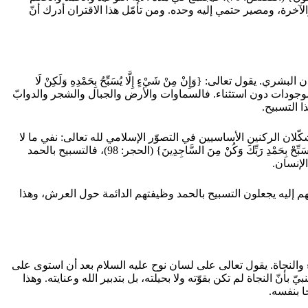
والآخرة، ومصير حتمي إليه وحده. ومن تأمّل هذا الاقتران أدرك أنّ
لى: {وَإِنْ مِنْ شَيْءٍ إِلَّا يُسَبِّحُ بِحَمْدِهِ وَلَكِنْ لَا
وجودية تشمل كلّ الموجودات دون استثناء. فالسماوات والأرض والجبال والشجر والدوابّ
ا التسبيح.
كّلان الركنين الأساسيين في التصوّر الإسلامي لله تعالى: نفي ما لا
يليق وإثبات ما يليق. ولهذا جاء الأمر بهما معًا في قوله تعالى: {وَسَبِّحْ بِحَمْدِ رَبِّكَ قَبْلَ طُلُوعِ الشَّمْسِ وَقَبْلَ غُرُوبِهَا} (طه: 130)، وقوله تعالى: {فَسَبِّحْ بِحَمْدِ رَبِّكَ وَكُنْ مِنَ السَّاجِدِينَ} (الحجر: 98)، فالتسبيح بالحمد
لإنسان.
لزمر: 75)، فالملائكة المقرّبون الذين هم أعلم الخلق بربّهم وأقربهم إليه يجعلون التسبيح بالحمد وظيفتهم الدائمة حول العرش، وهذا
لاء والنجاة. يقول تعالى على لسان نوح عليه السلام بعد أن استوى على
ْدُ لِلَّهِ الَّذِي نَجَّانَا مِنَ الْقَوْمِ الظَّالِمِينَ} (المؤمنون: 28)، فالحمد هنا ينبثق من وعي النبيّ بأنّ النجاة لم تكن بقوّته ولا بحيلته، بل بتدبير الله وعنايته. وهذا
ا بنفسه.