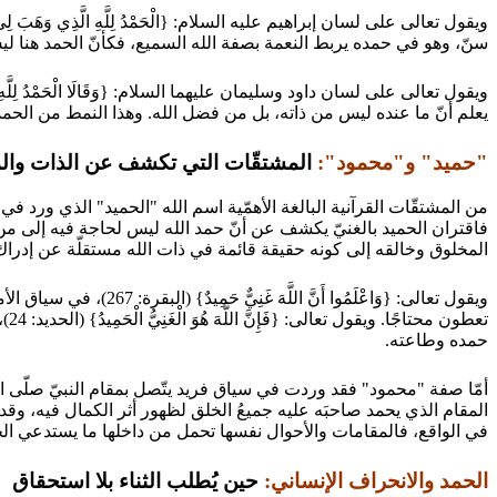
سنّ، وهو في حمده يربط النعمة بصفة الله السميع، فكأنّ الحمد هنا ليس
يعلم أنّ ما عنده ليس من ذاته، بل من فضل الله. وهذا النمط من الحمد 
"حميد" و"محمود":
المشتقّات التي تكشف عن الذات وال
فاقتران الحميد بالغنيّ يكشف عن أنّ حمد الله ليس لحاجة فيه إلى من ي
المخلوق وخالقه إلى كونه حقيقة قائمة في ذات الله مستقلّة عن إدراك 
ويقول تعالى: {وَاعْلَم
تعط
حمده وطاعته.
المقام الذي يحمد صاحبَه عليه جميعُ الخلق لظهور أثر الكمال فيه، وقد 
في الواقع، فالمقامات والأحوال نفسها تحمل من داخلها ما يستدعي الح
الحمد والانحراف الإنساني:
حين يُطلب الثناء بلا استحقاق