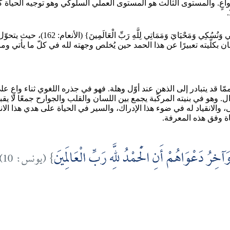
اعٍ. والمستوى الثالث هو المستوى العملي السلوكي وهو توجيه الحياة كل
وهذا التكامل الثلاثي يجد أجلى تعبير عنه
سان بكلّيته تعبيرًا عن هذا الحمد حين يُخلص وجهته لله في كلّ ما يأتي وما 
مّا قد يتبادر إلى الذهن عند أوّل وهلة. فهو في جذره اللغوي ثناء واعٍ
. وهو في بنيته المركّبة يجمع بين اللسان والقلب والجوارح جمعًا لا يقب
والانقياد له في ضوء هذا الإدراك، والسير في الحياة على هدي هذا الانقي
ياة وفق هذه المعرفة.