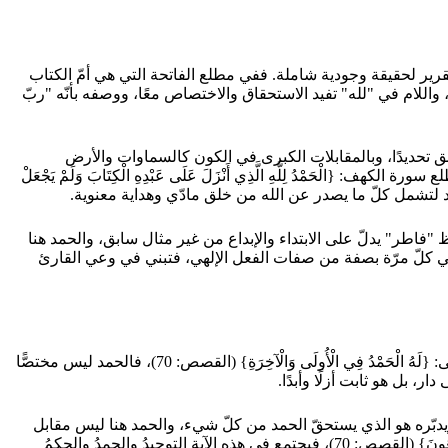
قرير لحقيقة وجودية شاملة. ففي مطلع الفاتحة التي هي أمّ الكتاب
دثًا مؤقّتًا، بل حقيقة مستقرّة، واللام في "لله" تفيد الاستحقاق والاختصاص معًا، ووصفه بأنّه "ربّ
ّمَاوَاتِ وَالْأَرْضَ وَجَعَلَ الظُّلُمَاتِ وَالنُّورَ} (الأنعام: 1)، فهنا يتّصل الحمد بفعل الخلق تحديدًا، وبالمقابلات الكبرى في الكون كالسماوات والأرض
مْدُ لِلَّهِ الَّذِي أَنْزَلَ عَلَى عَبْدِهِ الْكِتَابَ وَلَمْ يَجْعَلْ
ول تعالى: {الْحَمْدُ لِلَّهِ فَاطِرِ السَّمَاوَاتِ وَالْأَرْضِ جَاعِلِ الْمَلَائِكَةِ رُسُلًا أُولِي أَجْنِحَةٍ مَثْنَى وَثُلَاثَ وَرُبَاعَ} (فاطر: 1)، فلفظ "فاطر" يدلّ على الابتداء والإبداع من غير مثال سابق، والحمد هنا
حمد في كلّ مرّة بصفة من صفات الفعل الإلهي، فتبني في وعي القارئ
في مواضع أخرى يأتي الحمد بصيغة "له الحمد" التي يتقدّم فيها الخبر على المبتدأ، وهذا التقديم يفيد في العربية الحصر والاختصاص. يقول تعالى: {لَهُ الْحَمْدُ فِي الْأُولَى وَالْآخِرَةِ} (القصص: 70)، فالحمد ليس مختصًّا
، بل هو ثابت أزلًا وأبدًا.
هما؛ فالذي يملك كلّ شيء ويدبّره هو الذي يستحقّ الحمد من كلّ شيء، والحمد هنا ليس مقابل
نعمة مخصوصة، بل هو لازمٌ من لوازم الربوبية المطلقة. ويقول تعالى: {وَهُوَ اللَّهُ لَا إِلَهَ إِلَّا هُوَ لَهُ الْحَمْدُ فِي الْأُولَى وَالْآخِرَةِ وَلَهُ الْحُكْمُ وَإِلَيْهِ تُرْجَعُونَ} (القصص: 70)، فيجتمع في هذه الآية التوحيدُ والحمدُ والحكمُ