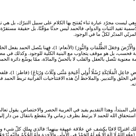
ي ليست مجرّد عبارة ثناء يُفتتح بها الكلام على سبيل التبرّك، بل هي ت
ْدُ لِلَّهِ رَبِّ الْعَالَمِينَ} (الفاتحة: 2)، وهذه الجملة الاسمية تفيد الثبات والدوام، فالحمد ليس ح
بّي المدبّر لكلّ ما في الوجود.
وفي مطلع سورة الأنعام يقول تعالى: {الْحَمْدُ لِلَّهِ الَّذِي خَلَقَ السَ
بل هو موقف يتجاوب مع البنية الكلّية للوجود. وكذلك في مطلع سورة الكهف: {الْحَ
وفي مطلع سورة فاطر يق
الله في الخلق والتدبير. والملاحظ أنّ هذه الافتتاحيات القرآنية تربط ال
ه.
ستحقاق الله للحمد لا يرتبط بظرف زماني ولا ينقطع بانتقال من دار إلى دار
لَهُ الْحَمْدُ} (التغابن: 1)، وهنا يقترن الحمد بالملك اقترانًا لافتًا يكشف عن علاقة عميقة بين