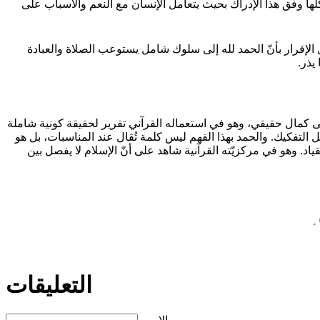
ّها وفق هذا الإدراك بحيث يتعامل الإنسان مع النعم والأسباب على
 في قوله تعالى: {قُلْ إِنَّ صَلَاتِي وَنُسُكِي وَمَحْيَايَ وَمَمَاتِي لِلَّهِ رَبِّ الْعَالَمِينَ} (الأنعام: 162)، حيث يتحوّل الإقرار بأنّ الحمد لله إلى سلوك شامل يستوعب الصلاة والعبادة
يذر.
 على كمال حقيقي، وهو في استعماله القرآني تقرير لحقيقة كونية شاملة
ل التفكيك. والحمد بهذا الفهم ليس كلمة تُقال عند المناسبات، بل هو
اد. وهو في مركزيّته القرآنية شاهد على أنّ الإسلام لا يفصل بين
التعليقات