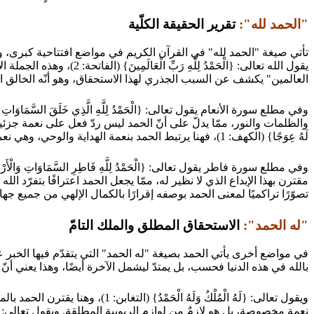
"الحمد لله":
تقرير الحقيقة الكلّية
تأتي صيغة "الحمد لله" في القرآن الكريم في مواضع افتتاحية كبرى، وه
يقول الله تعالى: {الْحَم
العالمين" يكشف عن السبب الجذري لهذا الاستحقاق، وهو أنّه الخالق المر
والظلمات والنور، ممّا يدلّ على أنّ الحمد ليس ردّ فعل على نعمة جزئية فحسب، 
لَهُ عِوَجًا} (الكهف: 1)، فهنا يرتبط الحمد بنعمة الهداية والوحي، وهي نعمة معنوية تتّصل بالعقل والقلب لا بالحسّ والمادّة، ممّا يوسّع دائرة الحمد لتشمل كلّ ما يصدر عن الله من خلق مادّي وهداية معنوية.
مقترن بهذا الإبداع الذي لا نظير له، ممّا يجعل الحمد اعترافًا بتفرّد 
تصوّرًا تراكميًا لمعنى الحمد بوصفه إقرارًا بالكمال الإلهي من جميع جهات
"له الحمد":
الاستحقاق المطلق والملك التامّ
بالله في هذه الدنيا فحسب، بل يمتدّ ليشمل الآخرة أيضًا، وهذا يعني أنّ ا
ويقول تعالى: {لَهُ الْمُلْكُ وَ