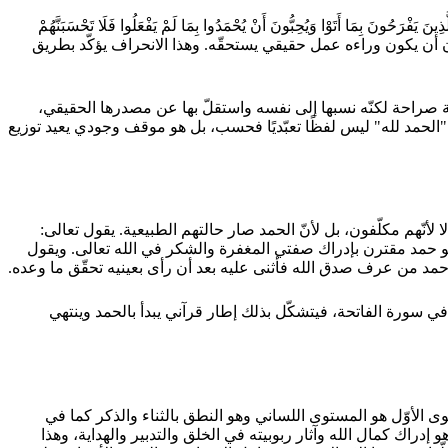
تَوْا وَيُحِبُّونَ أَنْ يُحْمَدُوا بِمَا لَمْ يَفْعَلُوا فَلَا تَحْسَبَنَّهُمْ
ما لم يفعل؛ أي يريد الثناء دون أن يكون وراءه عمل حقيقي يستحقّه. وهذا الانحراف يؤكّد بطريق
كى القرآن: {إِنَّمَا أُوتِيتُهُ عَلَى عِلْمٍ عِنْدِي} (القصص: 78)، فقارون لم ينكر النعمة صراحة لكنّه نسبها إلى نفسه واستقلّ بها عن مصدرها الحقيقي،
"الحمد لله" ليس لفظًا تعبّديًا فحسب، بل هو موقف وجودي يعيد توزيع
ا لأنّهم مكلّفون، بل لأنّ الحمد صار حالتهم الطبيعية. يقول تعالى:
هنا ينبعث من تجربة الخلاص النهائي من كلّ حزن وكدر، وهو حمد مقترن بإدراك صفتي المغفرة والشكر في الله تعالى. ويقول
1)، وهذه الآية تجعل الحمد خاتمة المطاف كما كان فاتحته في سورة الفاتحة، فيتشكّل بذلك إطار قرآني يبدأ بالحمد وينتهي
ستوى الأوّل هو المستوى اللساني وهو النطق بالثناء والذكر كما في
راك كمال الله وآثار ربوبيته في الخلق والتدبير والهداية، وهذا