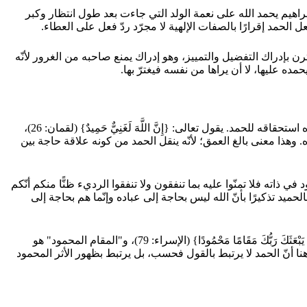
لسان إبراهيم عليه السلام: {الْحَمْدُ لِلَّهِ الَّذِي وَهَبَ لِي عَلَى الْكِبَرِ إِسْمَاعِيلَ وَإِسْحَاقَ إِنَّ رَبِّي لَسَمِيعُ الدُّعَاءِ} (إبراهيم: 39)، فإبراهيم يحمد الله على نعمة الولد التي جاءت بعد طول انتظار وكبر
لحمد إقرارًا بالصفات الإلهية لا مجرّد ردّ فعل على العطاء.
: {وَقَالَا الْحَمْدُ لِلَّهِ الَّذِي فَضَّلَنَا عَلَى كَثِيرٍ مِنْ عِبَادِهِ الْمُؤْمِنِينَ} (النمل: 15)، فالحمد هنا مقترن بإدراك التفضيل والتمييز، وهو إدراك يمنع صاحبه من الغرور لأنّه
ه عليها، لا أن يراها من نفسه فيغترّ بها.
من المشتقّات القرآنية البالغة الأهمّية اسم الله "الحميد" الذي ورد في مواضع عديدة مقترنًا بصفات مختلفة تكشف كلّ مرّة عن وجه من وجوه استحقاقه للحمد. يقول تعالى: {إِنَّ اللَّهَ لَغَنِيٌّ حَمِيدٌ} (لقمان: 26)،
وهذا معنى بالغ العمق؛ لأنّه ينقل الحمد من كونه علاقة حاجة بين
ّ الله غنيّ عن صدقاتكم محمود في ذاته فلا تمنّوا عليه بما تنفقون ولا تنفقوا الرديء ظنًّا منكم أنّكم
تحذير من البخل، فيكون اقتران الغنيّ بالحميد تذكيرًا بأنّ الله ليس بحاجة إلى عباده وإنّما هم بحاجة إلى
أمّا صفة "محمود" فقد وردت في سياق فريد يتّصل بمقام النبيّ صلّى الله عليه وسلّم في قوله تعالى: {وَمِنَ اللَّيْلِ فَتَهَجَّدْ بِهِ نَافِلَةً لَكَ عَسَى أَنْ يَبْعَثَكَ رَبُّكَ مَقَامًا مَحْمُودًا} (الإسراء: 79)، و"المقام المحمود" هو
نا أنّ الحمد لا يرتبط بالقول فحسب، بل يرتبط بظهور الأثر المحمود