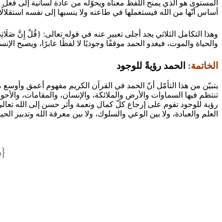
المستوى هو الذي يمنح اللفظ معناه ويحوّله من عادة لسانية إلى فعل و
أساس أنّها من الله فيستعملها في طاعته ولا ينسبها إلى نفسه استقلالًا.
والحياة والموت، فيغدو الحمد موقفًا وجوديًا لا لفظًا عابرًا، ويصبح الإن
الخاتمة:
الحمد رؤيةً للوجود
يتبيّن من هذا التأمّل أنّ الحمد في القرآن الكريم مفهوم أعمق وأوسع م
تنتظم فيها السماوات والأرض والملائكة، والإنسان، والمقامات، والأحوال
رؤية للوجود تقوم على إرجاع كلّ كمال ونعمة وأثر حسن إلى الله تعالى، 
العلم والعبادة، ولا بين الوعي والسلوك، ولا بين معرفة الله وتدبير الح