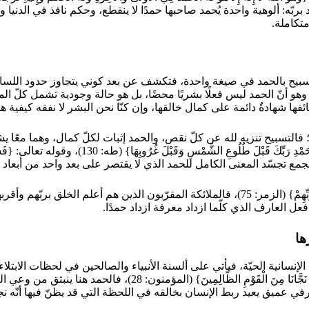
بربّه: ألوهية واحدة يُحمد صاحبها حمدًا لا ينقطع، وحكم نافذ في الدنيا 
تكاملة.
حمد في صيغة واحدة، فتكشف عن بعد كوني يتجاوز حدود اللسان البشري. يقول تعا
 الآية تؤسّس لمعنى بالغ الأهمّية وهو أنّ الحمد ليس فعلًا بشريًا محضًا، بل هو حالة 
ئفها شهادةٌ دائمة على كمال خالقها، وإن كنّا نحن البشر لا نفقه كيفية هذ
 فالتسبيح تنزيه لله عن كلّ نقص، والحمد إثبات لكلّ كمال، وهما معًا يش
جمع تجسّد المعنى الكامل للحمد الذي لا يقتصر على بعد واحد من أبعاد ا
ويقول تعالى: {وَتَرَى الْمَلَائِكَةَ حَافِّينَ مِنْ حَوْلِ الْعَرْشِ يُسَبِّحُونَ بِحَمْدِ رَبِّهِمْ} (ا
عل العارف الذي كلّما ازداد معرفة ازداد حمدًا.
ها
 الإنسانية الحيّة، فيأتي على ألسنة الأنبياء والصالحين في لحظات الابت
السفينة: {فَإِذَا اسْتَوَيْتَ أَنْتَ وَمَنْ مَعَكَ عَلَى الْفُلْكِ فَقُلِ الْحَم
 عميق يعيد ربط الإنسان بخالقه في اللحظة التي قد يظنّ فيها أنّه نج