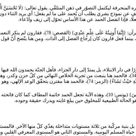
 التصوّر في ذهن المتلقّي. يقول تعالى: {لَا تَحْسَبَنَّ الَّذِينَ يَفْرَحُونَ بِمَا أَ
َابِ وَلَهُمْ عَذَابٌ أَلِيمٌ} (آل عمران: 188)، وهذه الآية تكشف عن نموذج بشري يطلب أن يُحمد على 
، فإذا انفصل الحمد عن هذا الأساس تحوّل إلى زيف وادّعاء.
وفي السياق ذاته يمكن استحضار نموذج قارون الذي قال كما ح
بينما فعل قارون كان إرجاع الفضل إلى الذات. ومن هنا يتّضح أنّ قول 
ي دار الابتلاء، بل يمتدّ إلى دار الجزاء، فأهل الجنّة يحمدون الله فيها ل
{وَقَالُوا الْحَمْدُ لِلَّهِ الَّذِي أَذْهَبَ عَنَّا الْحَزَنَ إِنَّ رَبَّنَا لَغَفُورٌ شَكُورٌ} (فاطر: 34)، فالحمد 
 من عرف صدق الله فأثنى عليه بعد أن رأى بعينيه تحقّق ما وعده.
ويقول تعالى في ختام المشهد: {وَآخِرُ دَعْوَاهُمْ أَنِ الْحَمْدُ لِلَّهِ رَبِّ الْعَالَمِينَ} (يونس: 0
 هو الحالة الطبيعية للمخلوق حين يبلغ غايته ويدرك حقيقة وجوده.
ا، بل بنية مركّبة من ثلاثة مستويات متداخلة يغذّي كلّ منها الآخر. فالم
اة المسلم اليومية. والمستوى الثاني هو المستوى المعرفي القلبي وهو إد