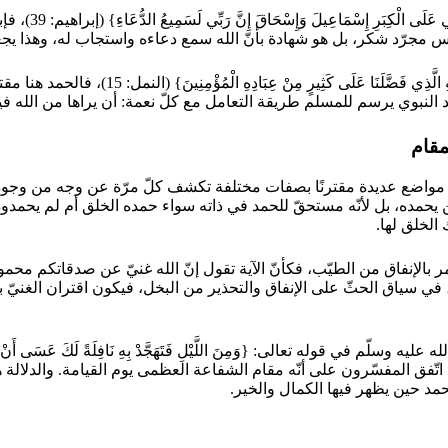
ويقول تعالى على 
 مجرّد شكر، بل هو شهادة بأنّ الله سمع دعاءه واستجاب له، وهذا يجعل ا
ويقول تعالى على لسان داود وسليمان عليهما السلام
النبوي يرسم للمسلم طريقة التعامل مع كلّ نعمة: أن يراها من الله فيحمد
مقام
حمده، بل لأنّه مستحقّ للحمد في ذاته سواء حمده الخلق أم لم يحمدوه. 
الخلق لها.
ُوا أَنَّ اللَّهَ غَنِيٌّ حَمِيدٌ} (البقرة: 267)، في سياق الأمر بالإنفاق من الطيّب، فكأنّ الآية تقول إن
ون محتاجًا. ويقول تعالى: {فَإِنَّ اللَّهَ هُوَ الْغَنِيُّ الْحَمِيدُ} (الحديد: 24)، في سياق الحثّ على الإنفاق وال
اتّفق المفسّرون على أنّه مقام الشفاعة العظمى يوم القيامة. والدلالة ه
مد حين يظهر فيها الكمال والخير.