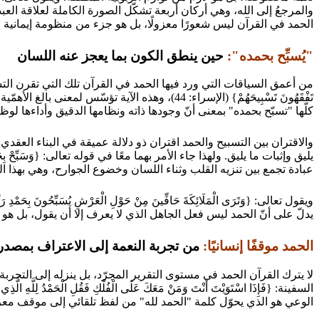
والمرجعُ إلى الله، وهي أركان أربعة تشكّل الصورة الكاملة لعلاقة العبد 
الحمد في القرآن ليس شعورًا معزولًا، بل هو جزء من منظومة إيمانية م
"يُسبِّح بحمده":
حين ينطق الكون بما يعجز عنه اللسان
من أعمق السياقات التي ورد فيها الحمد في القرآن تلك التي تقرن التسبيح بال
تَفْقَهُونَ تَسْبِيحَهُمْ} (الإسراء: 44)، وهذه
كلّها "تسبّح بحمده" بمعنى أنّ وجودها ذاته ونظامها الدقيق وأداءها لوظا
والاقتران بين التسبيح والحمد اقتران ذو دلالة عميقة في البناء العقدي؛
عبادة تجمع بين تنزيه القلب وثناء اللسان وخضوع الجوارح، وهي بهذا ال
يدلّ على أنّ الحمد ليس فعل الجاهل الذي لا يعرف إلا أن يقول، بل هو ف
الحمد موقفًا إنسانيًا:
من تجربة النعمة إلى الاعتراف بمصدر
لا يترك القرآن الحمد في مستوى التقرير المجرّد، بل ينزله إلى التجربة
الوعي هو الذي يحوّل كلمة "الحمد لله" من لفظ تلقائي إلى موقف معرفي