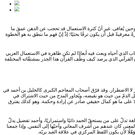
ين يُعافى. غير أنّ كثرة الاستعمال قد تحجب عن الذهن عمقَ ما
عرفيةً قبل أن يكون ترفًا بحثيًا؛ إذْ إنّ فهم ما ننطق به هو الخطوة
لكتاب الذي أحياه وبعث فيه أبعادًا لم تكن ظاهرة في الاستعمال العربي
 القرآني الذي يرصد كيف وظّف القرآن هذا الجذر بمشتقّاته المختلفة
ار لا الاضطرار. وقد فرّق أصحاب المعاجم الكبرى كالخليل بن أحمد في
ابل الذمّ من حيث هو نقيضه، ويُجاور المدح من حيث الاشتراك في
ون إلا على ما هو كمال حقيقي صادر عن إرادة وحكمة. وهو كذلك يفترق
تدلّ على من يستحقّ الحمد ذاتيًا واستمراريًا، وأحمد تفضيل يدلّ
 المعنى كان عندهم من أشرف المعاني وأحبّها إلى النفس. وإذا جمعنا
هّلًا لأن يكون اللفظ المركزي في علاقة العبد بربّه.