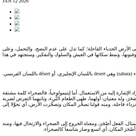
JAN 12 2026
لى الأرض الجدباء القاحلة؛ كما تدل على عدم النضج، والتحمل، وعلى
، وفنونها، ونمط سكانها في العيش والسلوك والتفكير. وسنجتهد في هذا
اء
(sahara)
وهي
desert
باللسان الإنجليزي، أو
désert
باللسان الفرنسي.
اد الإشارة إليه من الاستعمال. أما إيتيمولوجياً، فالصحراء كلمة مشتقة
َرَ، وله معنيان: أولهما، طهي الطعام النَّيِء، وثانيهما التعرض لضربة
اء قاحلة، ومنه قولنا تصحَّر المكان وتصحَّرت الأرض، أي تحوَّلا إلى
ال، الفعل أصْحَرَ، ومعناه الخروج إلى الصحراء والارتحال فيها، ومنه
 أصْحَرَ المكان، أي اتسع وصار شاسعاً كالصحراء.