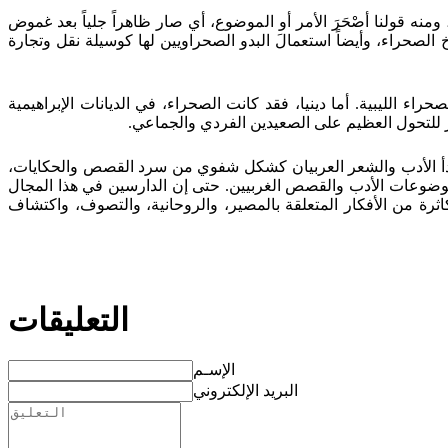
منه قولنا أصْحَرَ الأمر أو الموضوع، أي صار ظاهراً جلياً بعد غموض
الصحراء، وأيضاً استعمالَ البدو الصحراويين لها كوسيلة نقل وتجارة
ء الليبية. أما دينيا، فقد كانت الصحراء، في الديانات الإبراهيمية
رمز للتحول العظيم على الصعيدين الفردي والجماعي.
قد بدأ الأدب والشعر العربيان كشكل شفوي من سرد القصص والحكايات،
وموضوعات الأدب والقصص الغربيين. حتى إن الدارسين في هذا المجال
ثرة من الأفكار المتعلقة بالمصير، والروحانية، والتصوف، واكتشاف
التعليقات
الإسـم
البريد الإلكتروني