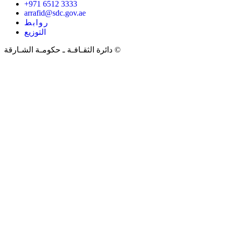
+971 6512 3333
arrafid@sdc.gov.ae
روابط
التوزيع
دائرة الثقـافـة ـ حكومـة الشـارقة ©