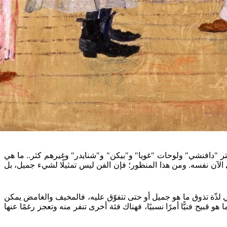
افتر "دافنشي" ولوحات "غويا" و"بيكن" و"شنايدر" وغيرهم كثر.. ما هي
ي الآن نفسه. ومن هذا المنظور؛ فإن الفن ليس تمثيلًا لشيء جميل، بل
اهي لذّة تذوق ما هو جميل أو حتى تتفوّق عليه، فالمخيف والغامض يمكن
هو قبيح فنيًّا أمرًا نسبيًا، فهناك فئة أخرى تنفر منه وتعجز رغمًا عنها