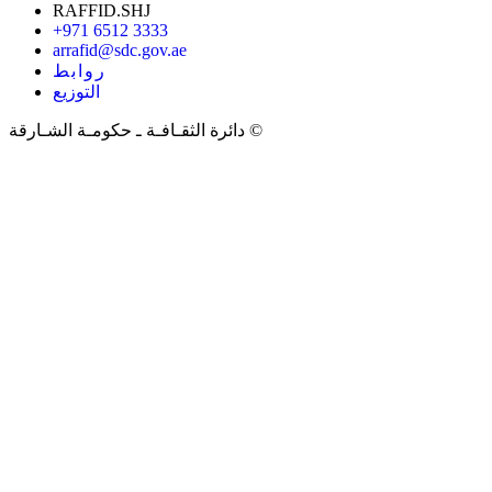
RAFFID.SHJ
+971 6512 3333
arrafid@sdc.gov.ae
روابط
التوزيع
دائرة الثقـافـة ـ حكومـة الشـارقة ©